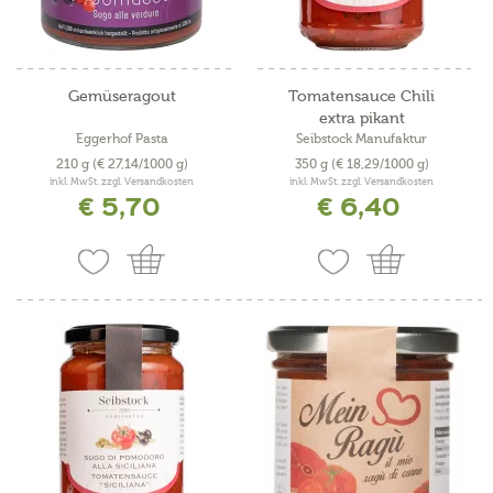
Gemüseragout
Tomatensauce Chili
extra pikant
Eggerhof Pasta
Seibstock Manufaktur
210 g
(€ 27,14/1000 g)
350 g
(€ 18,29/1000 g)
inkl. MwSt. zzgl. Versandkosten
inkl. MwSt. zzgl. Versandkosten
€ 5,70
€ 6,40