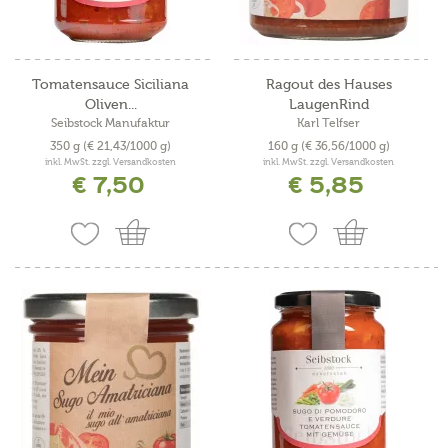
Tomatensauce Siciliana
Ragout des Hauses
Oliven...
LaugenRind
Seibstock Manufaktur
Karl Telfser
350 g
(€ 21,43/1000 g)
160 g
(€ 36,56/1000 g)
inkl. MwSt. zzgl. Versandkosten
inkl. MwSt. zzgl. Versandkosten
€ 7,50
€ 5,85