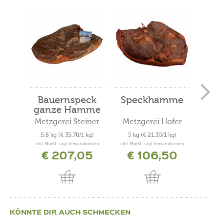
Bauernspeck
Speckhamme
Ba
ganze Hamme
ha
Metzgerei Steiner
Metzgerei Hofer
Met
5,8 kg
(€ 35,70/1 kg)
5 kg
(€ 21,30/1 kg)
2,
inkl. MwSt. zzgl. Versandkosten
inkl. MwSt. zzgl. Versandkosten
inkl. 
€ 207,05
€ 106,50
KÖNNTE DIR AUCH SCHMECKEN