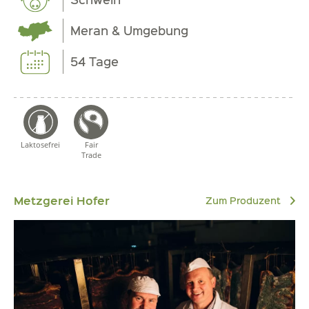
Meran & Umgebung
54 Tage
Laktosefrei
Fair
Trade
Metzgerei Hofer
Zum Produzent