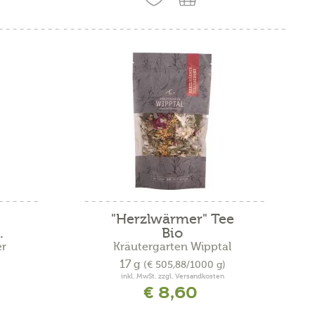
"Herzlwärmer" Tee
.
Bio
er
Kräutergarten Wipptal
17 g
(€ 505,88/1000 g)
inkl. MwSt. zzgl. Versandkosten
€ 8,60