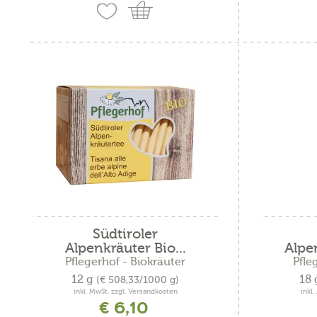
Südtiroler
Alpenkräuter Bio...
Alpe
Pflegerhof - Biokräuter
Pfle
12 g
18
(€ 508,33/1000 g)
inkl. MwSt. zzgl. Versandkosten
inkl
€ 6,10