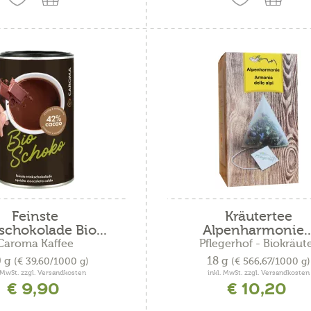
Feinste
Kräutertee
schokolade Bio...
Alpenharmonie..
Caroma Kaffee
Pflegerhof - Biokräut
0 g
18 g
(€ 39,60/1000 g)
(€ 566,67/1000 g)
. MwSt. zzgl. Versandkosten
inkl. MwSt. zzgl. Versandkosten
€ 9,90
€ 10,20