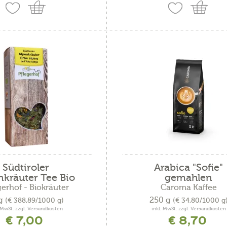
Südtiroler
Arabica "Sofie"
nkräuter Tee Bio
gemahlen
gerhof - Biokräuter
Caroma Kaffee
 g
250 g
(€ 388,89/1000 g)
(€ 34,80/1000 g
. MwSt. zzgl. Versandkosten
inkl. MwSt. zzgl. Versandkosten
€ 7,00
€ 8,70