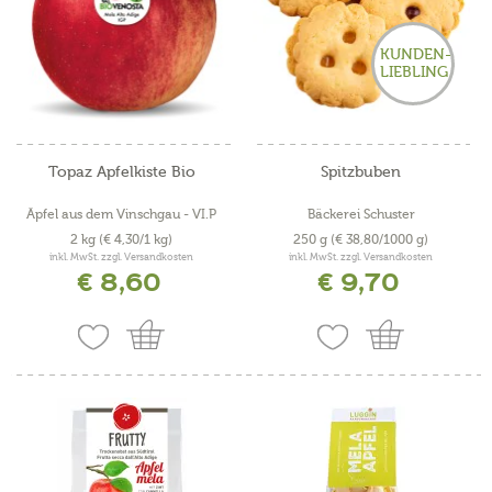
KUNDEN-
LIEBLING
Topaz Apfelkiste Bio
Spitzbuben
Äpfel aus dem Vinschgau - VI.P
Bäckerei Schuster
2 kg
(€ 4,30/1 kg)
250 g
(€ 38,80/1000 g)
inkl. MwSt. zzgl. Versandkosten
inkl. MwSt. zzgl. Versandkosten
€ 8,60
€ 9,70