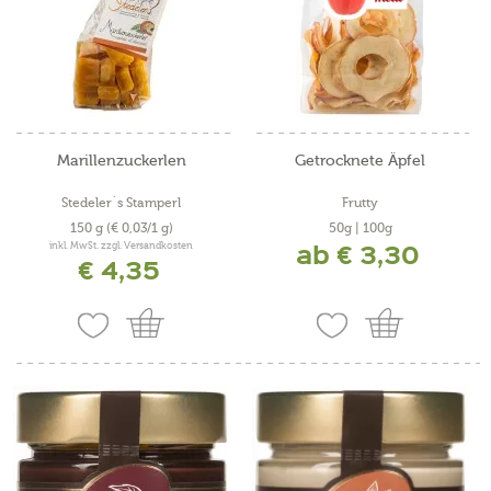
Marillenzuckerlen
Getrocknete Äpfel
Stedeler´s Stamperl
Frutty
150 g
(€ 0,03/1 g)
50g | 100g
ab € 3,30
inkl. MwSt. zzgl. Versandkosten
€ 4,35