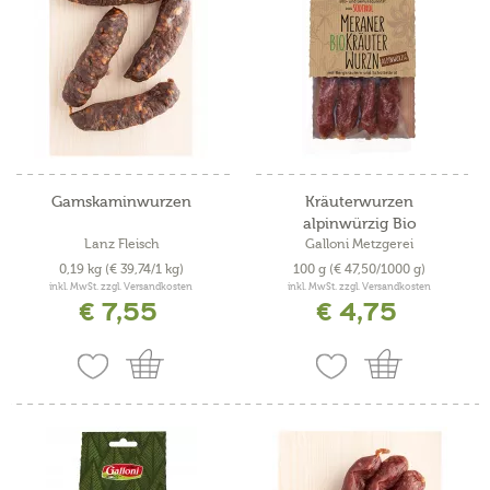
Gamskaminwurzen
Kräuterwurzen
alpinwürzig Bio
Lanz Fleisch
Galloni Metzgerei
0,19 kg
(€ 39,74/1 kg)
100 g
(€ 47,50/1000 g)
inkl. MwSt. zzgl. Versandkosten
inkl. MwSt. zzgl. Versandkosten
€ 7,55
€ 4,75