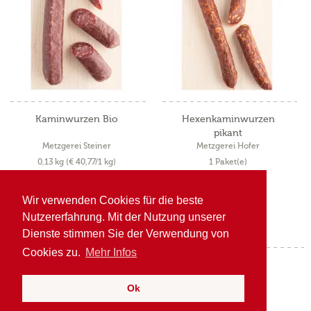
Kaminwurzen Bio
Hexenkaminwurzen
pikant
Metzgerei Steiner
Metzgerei Hofer
0,13 kg
(€ 40,77/1 kg)
1 Paket(e)
€ 7,10
inkl. MwSt. zzgl. Versandkosten
€ 5,30
Wir verwenden Cookies für die beste
Nutzererfahrung. Mit der Nutzung unserer
Dienste stimmen Sie der Verwendung von
Cookies zu.
Mehr Infos
1
von
2
Ok