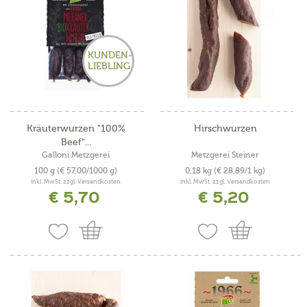
KUNDEN-
LIEBLING
Kräuterwurzen "100%
Hirschwurzen
Beef"...
Galloni Metzgerei
Metzgerei Steiner
100 g
(€ 57,00/1000 g)
0,18 kg
(€ 28,89/1 kg)
inkl. MwSt. zzgl. Versandkosten
inkl. MwSt. zzgl. Versandkosten
€ 5,70
€ 5,20