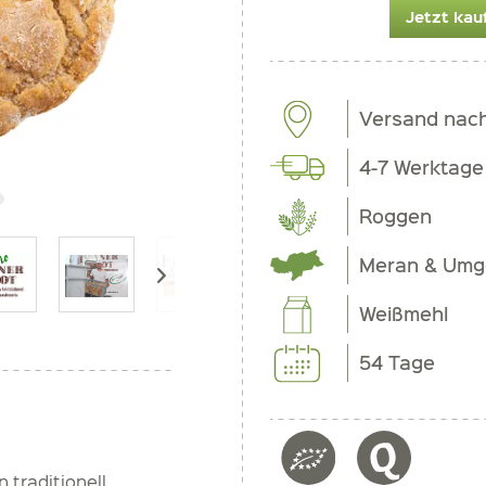
Jetzt kau
Versand nac
4-7 Werktage
Roggen
Meran & Um
Weißmehl
54 Tage
 traditionell