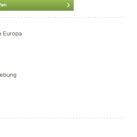
fen
h Europa
gebung