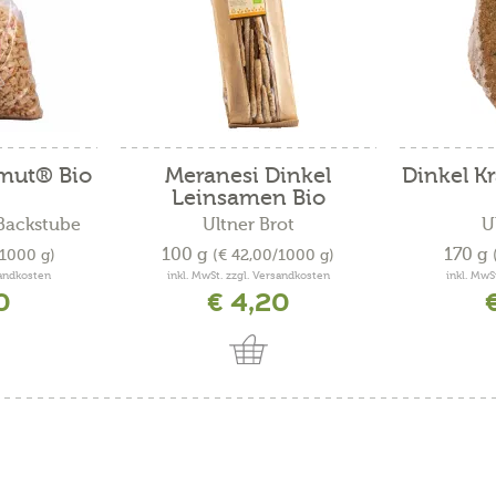
mut® Bio
Meranesi Dinkel
Dinkel Kr
Leinsamen Bio
-Backstube
Ultner Brot
U
100 g
170 g
/1000 g)
(€ 42,00/1000 g)
sandkosten
inkl. MwSt. zzgl. Versandkosten
inkl. MwS
0
€ 4,20