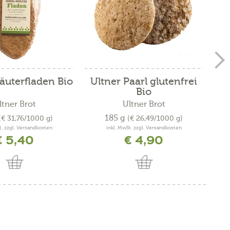
äuterfladen Bio
Ultner Paarl glutenfrei
Bio
ltner Brot
Ultner Brot
185 g
(€ 31,76/1000 g)
(€ 26,49/1000 g)
t. zzgl. Versandkosten
inkl. MwSt. zzgl. Versandkosten
€ 5,40
€ 4,90